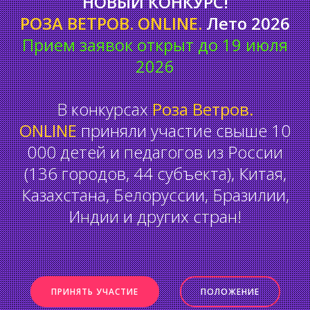
НОВЫЙ КОНКУРС!
РОЗА ВЕТРОВ. ONLINE.
Лето 2026
Прием заявок открыт до 19 июля
2026
В конкурсах
Роза Ветров.
ONLINE
приняли участие свыше 10
000 детей и педагогов из России
(136 городов, 44 субъекта), Китая,
Казахстана, Белоруссии, Бразилии,
Индии и других стран!
ПРИНЯТЬ УЧАСТИЕ
ПОЛОЖЕНИЕ