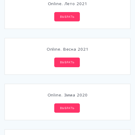
Online. Лето 2021
ВЫБРАТЬ
Online. Весна 2021
ВЫБРАТЬ
Online. Зима 2020
ВЫБРАТЬ