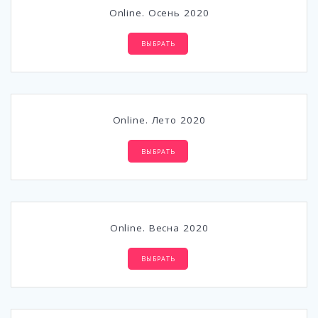
Online. Осень 2020
ВЫБРАТЬ
Online. Лето 2020
ВЫБРАТЬ
Online. Весна 2020
ВЫБРАТЬ