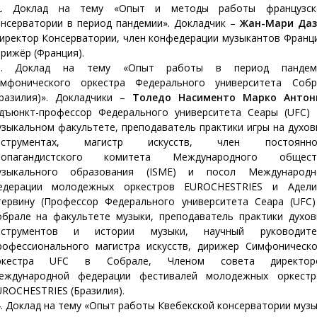
2. Доклад на тему «Опыт и методы работы французск
онсерватории в период пандемии». Докладчик –
Жан-Мари Даз
иректор Консерватории, член конфедерации музыкантов Франц
рижёр (Франция).
3. Доклад на тему «Опыт работы в период пандем
имфонического оркестра Федерального университета Собр
Бразилия)». Докладчики –
Толедо Насименто Марко Антон
Адъюнкт-профессор Федерального университета Сеары (UFC) 
зыкальном факультете, преподаватель практики игры на духо
нструментах, магистр искусств, член постоянно
ропагандистского комитета Международного общест
узыкального образования (ISME) и посол Международн
едерации молодежных оркестров EUROCHESTRIES и Адели
тервину (Профессор Федерального университета Сеара (UFC)
обрале на факультете музыки, преподаватель практики духов
нструментов и истории музыки, научный руководите
рофессионального магистра искусств, дирижер Симфоническо
ркестра UFC в Собрале, Членом совета директор
еждународной федерации фестивалей молодежных оркестр
ROCHESTRIES (Бразилия).
. Доклад на тему «Опыт работы Квебекской консерватории муз