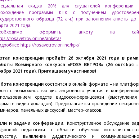
пециальная скидка 20% для слушателей конференции 
рохождение программы КПК с получением удостоверен
сударственного образца (72 а.ч.) при заполнении анкеты до
рта 2021 года.
еобходимо оформить анкету на сай
tps://rosavetrov.online/anketa/
одробнее
https://rosavetrov.online/kpk/
 этап конференции пройдёт 26 октября 2021 года в рамк
аботы Всемирного конкурса «РОЗА ВЕТРОВ» (26 октября –
оября 2021 года). Приглашаем участников!
абота конференции
состоится в онлайн формате – на платфор
oom с возможностью дистанционного участия в конференции
спользованием средств видеоконференцсвязи (выступления
ормате видео-докладов). Предполагается проведение секционн
минаров, панельных дискуссий, мастер-классов.
ели и задачи конференции.
Конструктивное обсуждение зад
ифровой педагогики в области обучения исполнительско
скусству, выявление дидактического и коммуникационно