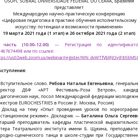
OSUFC SOBRAL UNIVERSIDADE FEDERAL DO CEARA, Бразилия
представляет
Международную научно-практическую конференцию
«Цифровая педагогика в практике обучения исполнительскому
искусству: потенциал и возможности применения»
19 марта 2021 года (1 этап) и 26 октября 2021 года (2 этап)
 часть (10.00-12.00)
— Регистрация по идентификато
467674498 или по ссылке:
tps://us02web.zoom.us/webinar/register/WN_dvWTfVblRJOvJEJtE6M
ыступления:
 Вступительное слово.
Рябова Наталья Евгеньевна
, генераль
иректор ДБФ «АРТ Фестиваль-Роза Ветров», кандид
едагогических наук, посол Международной федерации молодежн
кестров EUROCHESTRIES в России (г. Москва, Россия)
. Доклад на тему «Опыт проведения уроков по хореографии
истанционном режиме». Докладчик —
Баталина Ольга Сергеев
Старший преподаватель кафедры пластической выразительнос
ктера Театрального института имени Б. Щукина, преподавате
ародно-сценического танца в школе-студии при Государственн