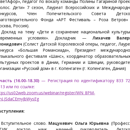
ветАфор», педагог по вокалу команды Полины Гагариной прое
Голос. Дети» 7 сезон, Лауреат Всероссийских и Международн
онкурсов, Член Попечительского Совета Детско
лаготворительного Фонда «АРТ Фестиваль – Роза Ветров» (
сква, Россия).
. Доклад на тему «Дети и сохранение национальной культуры
овременных условиях». Докладчик —
Лихачев Валер
еонидович
(Солист Датской Королевской оперы, педагог, Лаур
онкурса «Большая Романсиада», Президент международно
узыкального фестиваля «Шанс», координатор образовательных
ультурных проектов в Дании, Германии и Швеции, руководите
ганизации «Русский дом» в г. Копенгаген (г. Копенгаген, Дания)
часть (16.00-18.30)
— Регистрация по идентификатору 833 72
13 или по ссылке:
tps://us02web.zoom.us/webinar/register/WN_8PM-
mLJSdaCEmyJbWysEg
ыступления:
. Вступительное слово.
Мацукевич Ольга Юрьевна
(Професс
ГИК, доктор наук, научный руководитель Детско