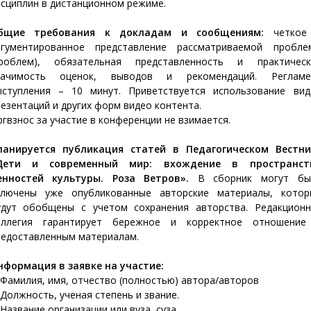
сциплин в дистанционном режиме.
бщие требования к докладам и сообщениям:
четкое
ргументированное представление рассматриваемой пробле
проблем), обязательная представленность и практическ
начимость оценок, выводов и рекомендаций. Регламе
ыступления – 10 минут. Приветствуется использование вид
езентаций и других форм видео контента.
гвзнос за участие в конференции не взимается.
ланируется публикация статей в Педагогическом Вестни
Дети и современный мир: вхождение в пространст
енностей культуры. Роза Ветров».
В сборник могут бы
ключены уже опубликованные авторские материалы, котор
удут обобщены с учетом сохранения авторства. Редакционн
оллегия гарантирует бережное и корректное отношение
редоставленным материалам.
нформация в заявке на участие:
 Фамилия, имя, отчество (полностью) автора/авторов
 Должность, ученая степень и звание.
 Название организации или вуза, суза.