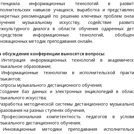
отенциала информационных технологий в развит
сполнительских навыков учащихся, выработка и представлен
онкретных рекомендаций по решению ключевых проблем онла
бучения музыкальному искусству, содействие развит
ежкультурного диалога в области обучения одаренных дет
осредством информационных технологий, обобщен
нновационных методик преподавания онлайн.
а обсуждение конференции выносятся вопросы:
 Интеграция информационных технологий в академическ
узыкальное образование;
 Информационные технологии в исполнительской практи
зыкантов;
Вопросы музыкального дистанционного обучения;
 Создание баз данных и электронных энциклопедий в облас
зыкального искусства;
 Разработка методической системы дистанционного музыкально
разования на разных ступенях обучения,
 Профессиональная компетентность педагогов в услови
зыкального дистанционного обучения;
 Инновационные методики преподавания исполнительск