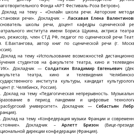
аготворительного Фонда «АРТ Фестиваль-Роза Ветров»).
. Доклад на тему – «Онлайн школа речи. Авторские методи
остановки речи». Докладчик –
Ласкавая Елена Валентинов
Основатель школы речи, доцент кафедры сценической ре
еатрального института имени Бориса Щукина, актриса театра
но, режиссёр, член СТД РФ, педагог по сценической речи Теа
м. Е.Вахтангова, автор книг по сценической речи (г. Москв
ссия).
. Доклад на тему «Использование возможностей дистанционно
бучения студентов на факультете театра, кино и телевиден
ГИК». Докладчик —
Солдаткин Владимир Евгеньевич
(Дек
акультета театра, кино и телевидения Челябинско
осударственного института культуры, кандидат культурологи
цент (г. Челябинск, Россия).
0. Доклад на тему «Педагогическая непрерывность. Музыкальн
бразование в период пандемии и цифровые технологи
трасбургский университет». Докладчик —
Себастьян Лебр
ранция).
1. Доклад на тему «Конфедерация музыки Франции и современн
остояние». Докладчик –
Арлетт Бризон
(Вице-президе
циональной дирекции конфедерации (Франция).