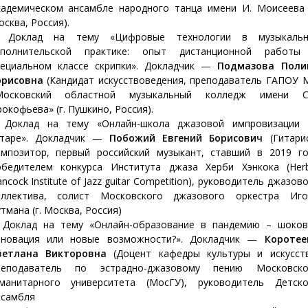
кадемическом ансамбле народного танца имени И. Моисеева (
сква, Россия).
. Доклад на тему «Цифровые технологии в музыкальн
сполнительской практике: опыт дистанционной работы
пециальном классе скрипки». Докладчик —
Подмазова Поли
орисовна
(Кандидат искусствоведения, преподаватель ГАПОУ 
Московский областной музыкальный колледж имени С.
окофьева» (г. Пушкино, Россия).
. Доклад на тему «Онлайн-школа джазовой импровизации 
итаре». Докладчик —
Побожий Евгений Борисович
(Гитарис
омпозитор, первый российский музыкант, ставший в 2019 го
обедителем конкурса Института джаза Херби Хэнкока (Herb
ncock Institute of Jazz guitar Competition), руководитель джазов
оллектива, солист Московского джазового оркестра Иго
тмана (г. Москва, Россия)
. Доклад на тему «Онлайн-образование в пандемию – шоков
нновация или новые возможности?». Докладчик —
Коротее
ветлана Викторовна
(Доцент кафедры культуры и искусств
реподаватель по эстрадно-джазовому пению Московско
уманитарного университета (МосГУ), руководитель Детско
нсамбля