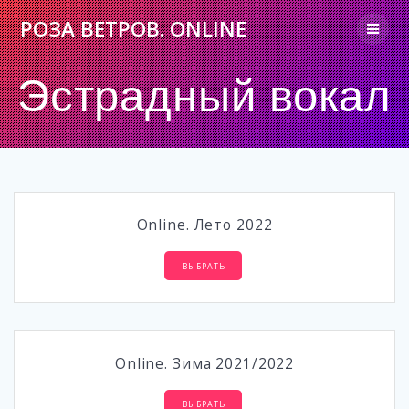
Skip
РОЗА
ВЕТРОВ.
ONLINE
to
content
Эстрадный вокал
Online. Лето 2022
ВЫБРАТЬ
Online. Зима 2021/2022
ВЫБРАТЬ