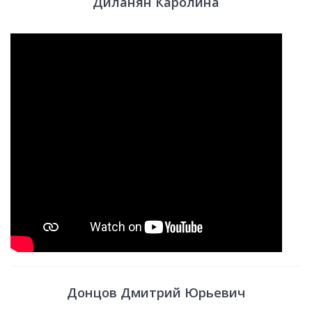
Диланян Каролина
Донцов Дмитрий Юрьевич