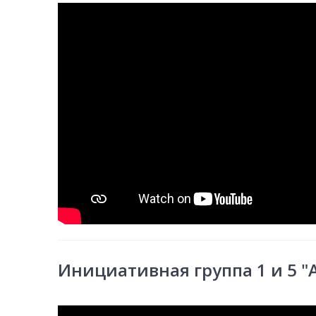
Инициативная группа 1 и 5 "