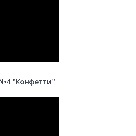
№4 "Конфетти"