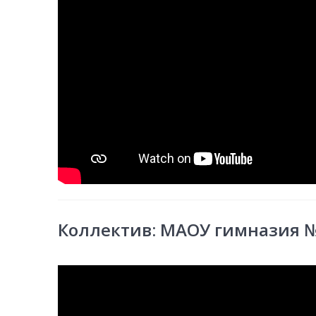
Коллектив: МАОУ гимназия 