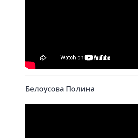
Белоусова Полина