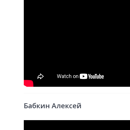
Бабкин Алексей