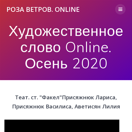
Skip
РОЗА
ВЕТРОВ.
ONLINE
to
content
Художественное
слово Online.
Осень 2020
Теат. ст. "Факел"Присяжнюк Лариса,
Присяжнюк Василиса, Аветисян Лилия