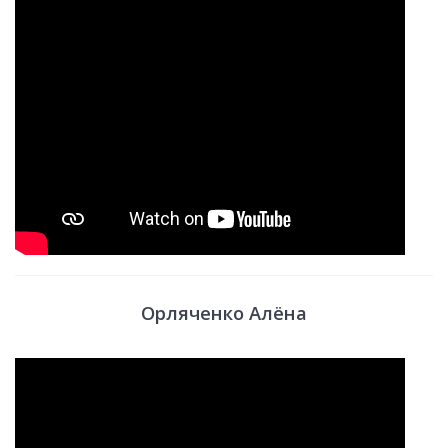
Орляченко Алёна