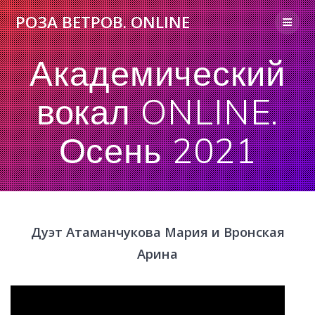
Skip
РОЗА
ВЕТРОВ.
ONLINE
to
content
Академический
вокал ONLINE.
Осень 2021
Дуэт Атаманчукова Мария и Вронская
Арина