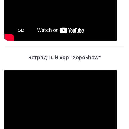
Эстрадный хор "ХороShow"