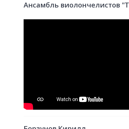
Ансамбль виолончелистов "T
Борзунов Кирилл