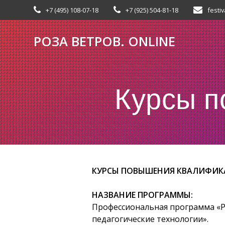
Skip
+7 (495) 108-07-18
+7 (925) 504-81-18
festiv
to
content
РОЗА
ВЕТРОВ.
ONLINE
Курсы 
КУРСЫ ПОВЫШЕНИЯ КВАЛИФИК
НАЗВАНИЕ ПРОГРАММЫ:
Профессиональная программа «Р
педагогические технологии».