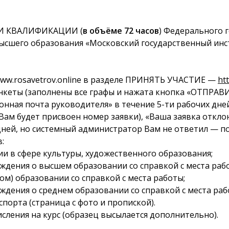
И КВАЛИФИКАЦИИ (
в объёме 72 часов
) Федерального 
ысшего образования «Московский государственный инст
www.rosavetrov.online в разделе ПРИНЯТЬ УЧАСТИЕ —
ht
нкеты (заполнены все графы и нажата кнопка «ОТПРАВИ
ронная почта руководителя» в течение 5-ти рабочих д
 Вам будет присвоен номер заявки), «Ваша заявка откло
дней, но системный администратор Вам не ответил — п
:
и в сфере культуры, художественного образования;
дения о высшем образовании со справкой с места раб
м) образовании со справкой с места работы;
дения о среднем образовании со справкой с места раб
спорта (страница с фото и пропиской).
исления на курс (образец высылается дополнительно).