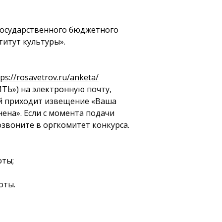
государственного бюджетного
итут культуры».
tps://rosavetrov.ru/anketa/
ТЬ») на электронную почту,
ней приходит извещение «Ваша
нена». Если с момента подачи
озвоните в оргкомитет конкурса.
оты;
оты.