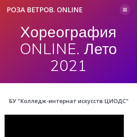
Skip
РОЗА
ВЕТРОВ.
ONLINE
to
content
Хореография
ONLINE. Лето
2021
БУ "Колледж-интернат искусств ЦИОДС"