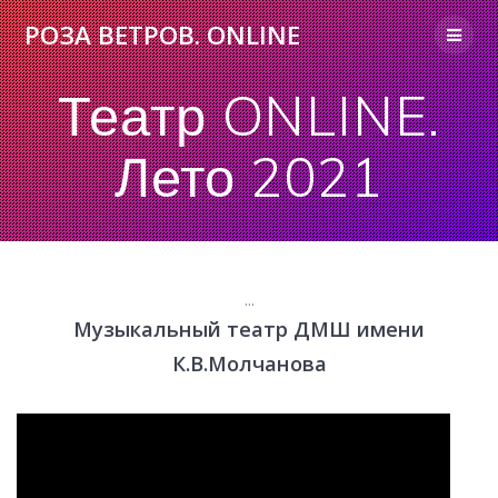
Skip
РОЗА
ВЕТРОВ.
ONLINE
to
content
Театр ONLINE.
Лето 2021
...
Музыкальный театр ДМШ имени
К.В.Молчанова