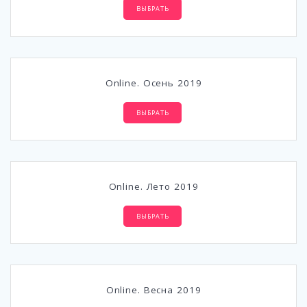
ВЫБРАТЬ
Online. Осень 2019
ВЫБРАТЬ
Online. Лето 2019
ВЫБРАТЬ
Online. Весна 2019