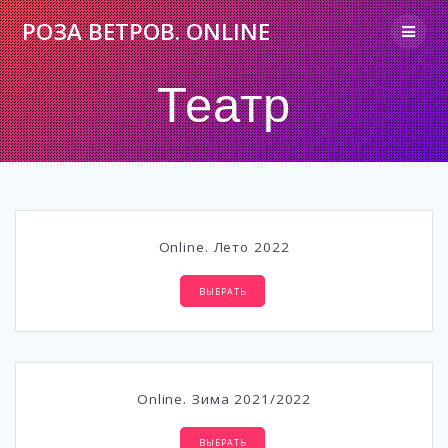
Skip
РОЗА
ВЕТРОВ.
ONLINE
to
content
Театр
Online. Лето 2022
ВЫБРАТЬ
Online. Зима 2021/2022
ВЫБРАТЬ