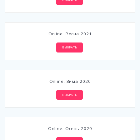
ВЫБРАТЬ
Online. Весна 2021
ВЫБРАТЬ
Online. Зима 2020
ВЫБРАТЬ
Online. Осень 2020