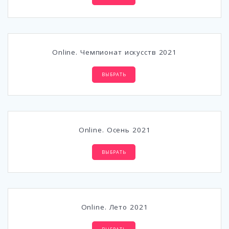
Online. Чемпионат искусств 2021
ВЫБРАТЬ
Online. Осень 2021
ВЫБРАТЬ
Online. Лето 2021