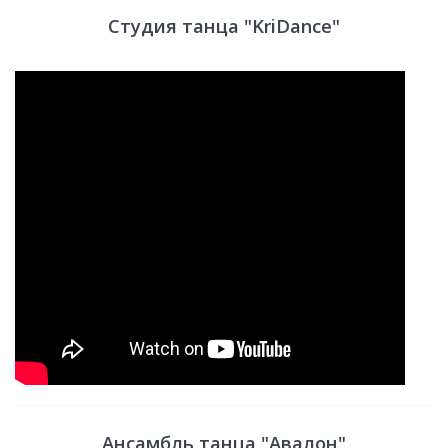
Студия танца "KriDance"
Ансамбль танца "Авалон"