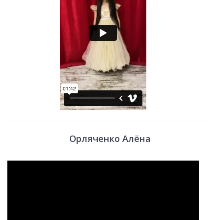
Орляченко Алёна