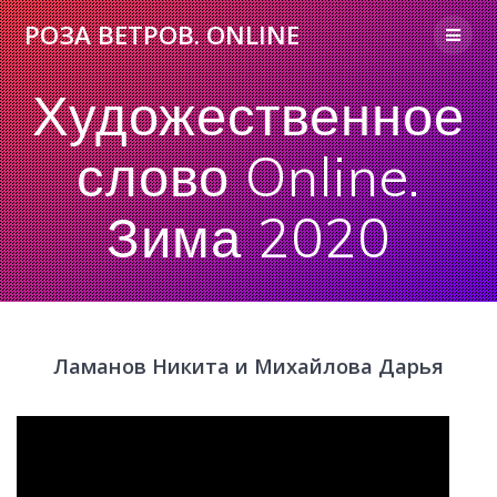
Skip
РОЗА
ВЕТРОВ.
ONLINE
to
content
Художественное
слово Online.
Зима 2020
Ламанов Никита и Михайлова Дарья